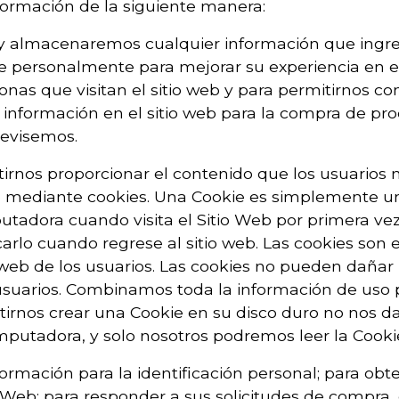
información de la siguiente manera:
s y almacenaremos cualquier información que ingre
ue personalmente para mejorar su experiencia en e
onas que visitan el sitio web y para permitirnos 
á información en el sitio web para la compra de pr
revisemos.
tirnos proporcionar el contenido que los usuarios
itio mediante cookies. Una Cookie es simplemente 
tadora cuando visita el Sitio Web por primera vez 
arlo cuando regrese al sitio web. Las cookies son 
web de los usuarios. Las cookies no pueden dañar l
 usuarios. Combinamos toda la información de uso 
tirnos crear una Cookie en su disco duro no nos dar
mputadora, y solo nosotros podremos leer la Cookie
nformación para la identificación personal; para o
io Web; para responder a sus solicitudes de compra