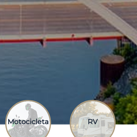
Motocicleta
RV